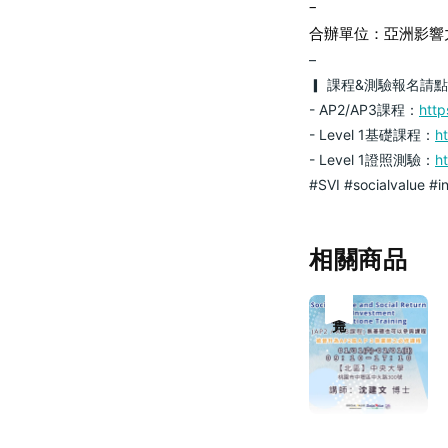
–
合辦單位：亞洲影響
–
▎ 課程&測驗報名請
- AP2/AP3課程：
http
- Level 1基礎課程：
h
- Level 1證照測驗：
h
#SVI
#socialvalue
#i
相關商品
售完