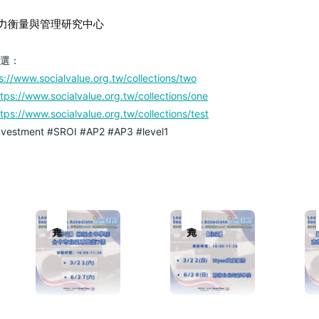
力衡量與管理研究中心
點選：
s://www.socialvalue.org.tw/collections/two
ttps://www.socialvalue.org.tw/collections/one
ttps://www.socialvalue.org.tw/collections/test
nvestment
#SROI
#AP2
#AP3
#level1
售完
售完