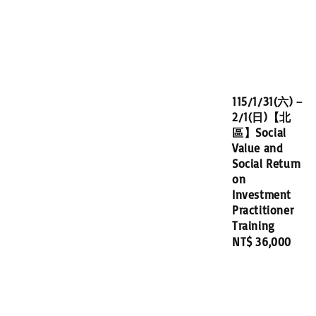
115/1/31(六)－
2/1(日)【北
區】Social
Value and
Social Return
on
Investment
Practitioner
Training
Regular
NT$ 36,000
price