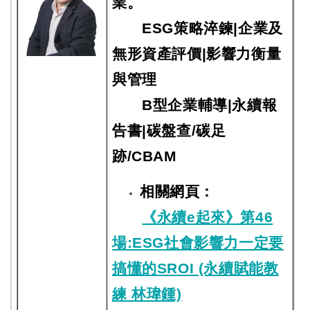
業。
ESG策略淬鍊|企業及
無形資產評價|影響力衡量
與管理
B型企業輔導|永續報
告書|碳盤查/碳足
跡/CBAM
相關網頁：
《永續e起來》第46
場:ESG社會影響力一定要
搞懂的SROI (永續賦能教
練 林瑋鍾)