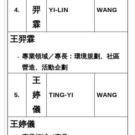
羿
4.
YI-LIN
WANG
霖
王羿霖
專業領域／專長：環境規劃、社區
營造、活動企劃
王
婷
5.
TING-YI
WANG
儀
王婷儀