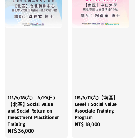
115/4/18(六)－4/19(日)
115/4/11(六)【南區】
【北區】Social Value
Level 1 Social Value
and Social Return on
Associate Training
Investment Practitioner
Program
Training
Regular
NT$ 18,000
Regular
NT$ 36,000
price
price