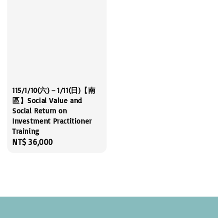
115/1/10(六)－1/11(日)【南
區】Social Value and
Social Return on
Investment Practitioner
Training
Regular
NT$ 36,000
price