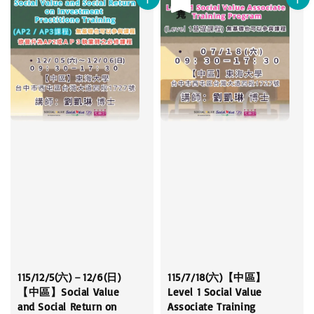
115/12/5(六)－12/6(日)
115/7/18(六)【中區】
【中區】Social Value
Level 1 Social Value
and Social Return on
Associate Training