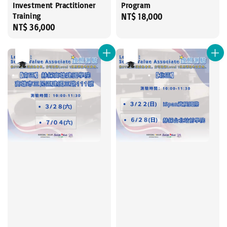
Investment Practitioner
Program
Training
Regular
NT$ 18,000
Regular
NT$ 36,000
price
price
售完
售完