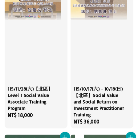
115/11/28(六)【北區】
115/10/17(六)－10/18(日)
Level 1 Social Value
【北區】Social Value
Associate Training
and Social Return on
Program
Investment Practitioner
Training
Regular
NT$ 18,000
Regular
NT$ 36,000
price
price
售完