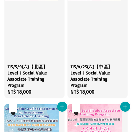
115/5/9(六)【北區】
115/4/25(六)【中區】
Level 1 Social Value
Level 1 Social Value
Associate Training
Associate Training
Program
Program
Regular
NT$ 18,000
Regular
NT$ 18,000
price
price
售完
售完