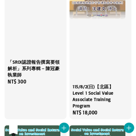
「SROI認證報告撰寫要領
解析」系列專輯－陳冠豪
執業師
Regular
NT$ 300
115/8/2(日)【北區】
price
Level 1 Social Value
Associate Training
Program
Regular
NT$ 18,000
price
售完