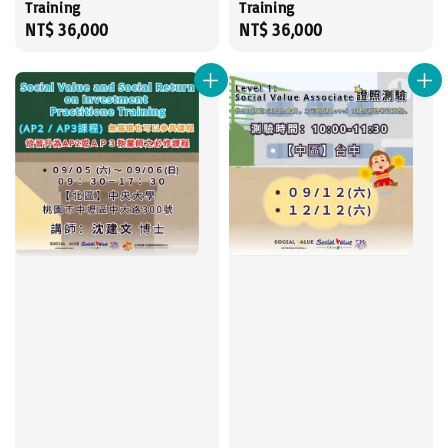
Training
Training
Regular
NT$ 36,000
Regular
NT$ 36,000
price
price