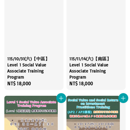
115/10/31(六)【中區】
115/11/14(六)【南區】
Level 1 Social Value
Level 1 Social Value
Associate Training
Associate Training
Program
Program
Regular
NT$ 18,000
Regular
NT$ 18,000
price
price