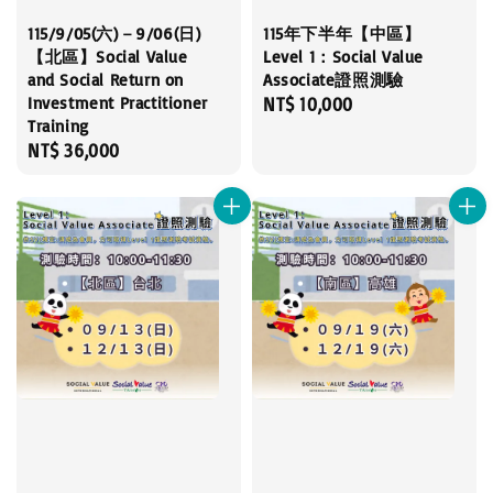
115/9/05(六)－9/06(日)
115年下半年【中區】
【北區】Social Value
Level 1：Social Value
and Social Return on
Associate證照測驗
Investment Practitioner
Regular
NT$ 10,000
Training
price
Regular
NT$ 36,000
price