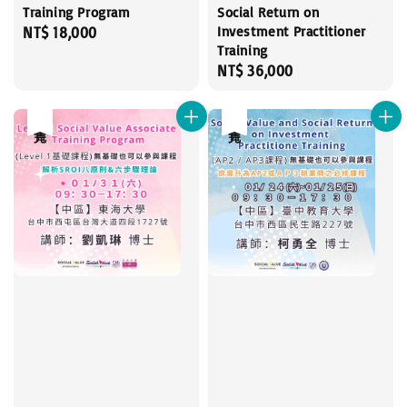
Training Program
Social Return on
Investment Practitioner
Regular
NT$ 18,000
Training
price
Regular
NT$ 36,000
price
售完
售完