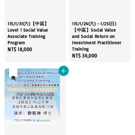
115/1/31(六)【中區】
115/1/24(六)－1/25(日)
Level 1 Social Value
【中區】Social Value
Associate Training
and Social Return on
Program
Investment Practitioner
Training
Regular
NT$ 18,000
Regular
NT$ 36,000
price
price
售完