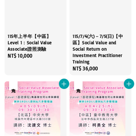
115年上半年【中區】
115/7/4(六)－7/5(日)【中
Level 1：Social Value
區】Social Value and
Associate證照測驗
Social Return on
Investment Practitioner
Regular
NT$ 10,000
Training
price
Regular
NT$ 36,000
price
售完
售完