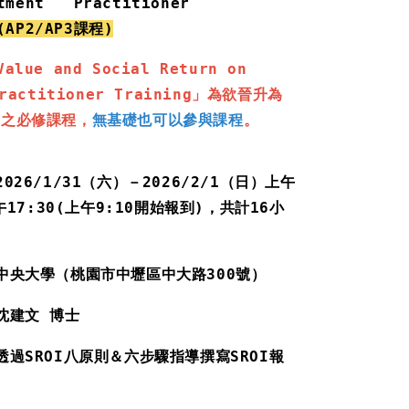
tment   Practitioner 
(AP2/AP3課程)
Value and Social Return on 
Practitioner Training」為欲晉升為
業師之必修課程，
無基礎也可以參與課程
。
2026/1/31（六）－2026/2/1（日）
上午
午17:30(上午9:10開始報到)，
共計16小
中央大學
（
桃園市中壢區中大路300號
）
沈建文 博士
透過SROI八原則＆六步驟指導撰寫SROI報