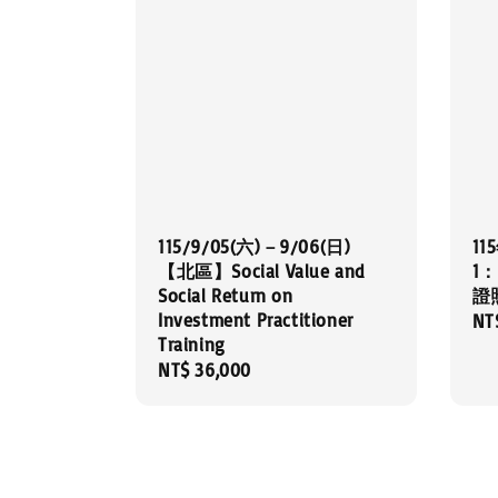
115/9/05(六)－9/06(日)
1
【北區】Social Value and
1：S
Social Return on
證
Investment Practitioner
Re
NT
Training
pri
Regular
NT$ 36,000
price