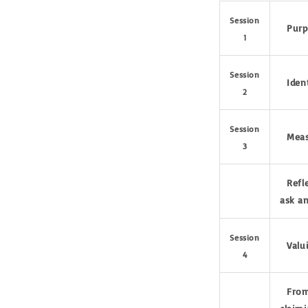
Session
Purpo
1
Session
Ident
2
Session
Measu
3
Refle
ask a
Session
Valui
4
From 