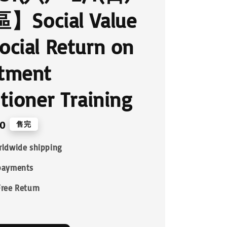
Social Value
ocial Return on
stment
itioner Training
0
售完
rldwide shipping
payments
Free Return