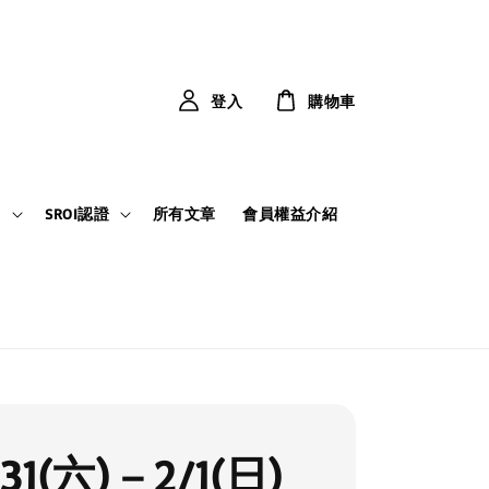
登入
購物車
力
SROI認證
所有文章
會員權益介紹
1/31(六)－2/1(日)