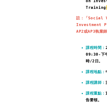
on Inves
Training
註：
「Soci
al 
Investment 
AP2或AP3執
課程時間：
09:30-下
時/2日。
課程地點：
課程講師：
課程重點：
告要領。