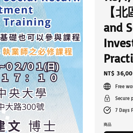
【北區】
and S
Inve
Pract
Regular
NT$ 36,00
price
Free wo
Secure 
7 Days 
商品