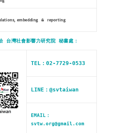
ing
lations, embedding & reporting
洽 台灣社會影響力研究院 秘書處：
TEL：02-7729-0533
LINE：@svtaiwan
EMAIL：
svtw.org@gmail.com