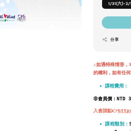
1/31(六)
分享
⚠️
如遇特殊情形，
的權利，如有任何
課程費用
：
非會員價
：NTD 
入會請點👉
http
課程類別：