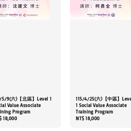
5/5/9(六)【北區】Level 1
115/4/25(六)【中區】Leve
ial Value Associate
1 Social Value Associate
aining Program
Training Program
gular
$ 18,000
Regular
NT$ 18,000
ce
price