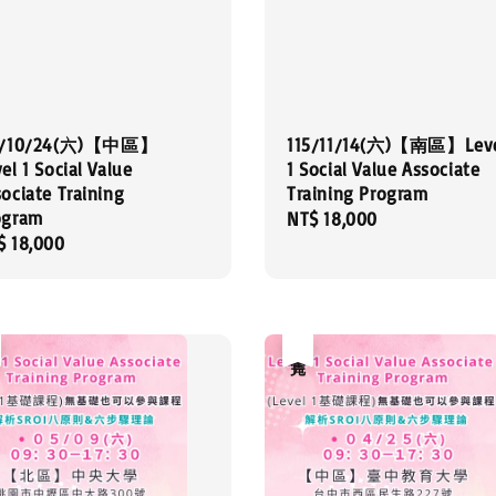
5/10/24(六)【中區】
115/11/14(六)【南區】Lev
el 1 Social Value
1 Social Value Associate
ociate Training
Training Program
ogram
Regular
NT$ 18,000
gular
$ 18,000
price
ce
售完