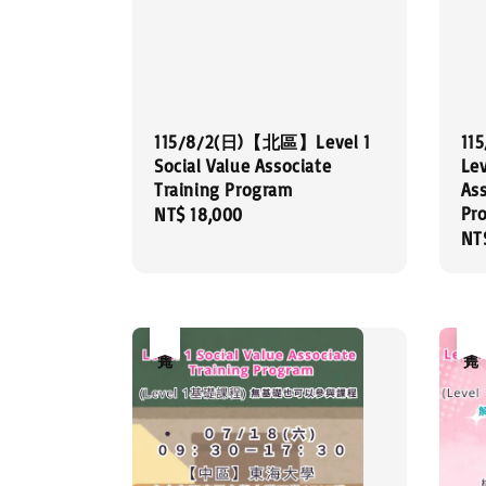
115/8/2(日)【北區】Level 1
11
Social Value Associate
Lev
Training Program
Ass
Pr
Regular
NT$ 18,000
Re
NT
price
pri
售完
售完