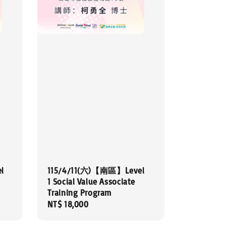
l
115/4/11(六)【南區】Level
1 Social Value Associate
Training Program
Regular
NT$ 18,000
price