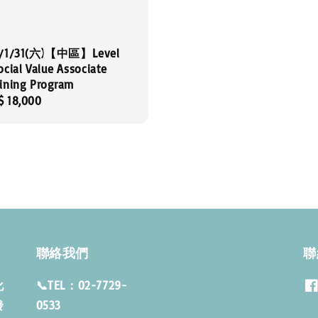
5/1/31(六)【中區】Level
ocial Value Associate
aining Program
gular
$ 18,000
ce
聯絡我們
聯
化
📞TEL：02-7729-
發
053