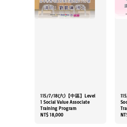
115/7/18(六)【中區】Level
11
1 Social Value Associate
Soc
Training Program
Tr
Regular
NT$ 18,000
Re
NT
price
pri