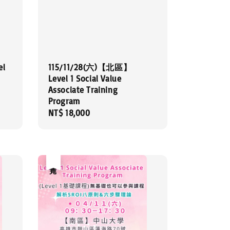
el
115/11/28(六)【北區】
Level 1 Social Value
Associate Training
Program
Regular
NT$ 18,000
price
售完