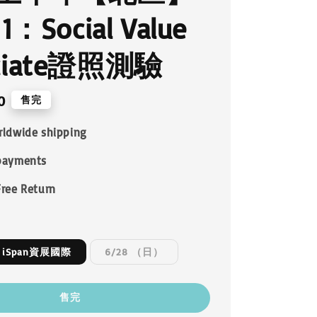
 1：Social Value
ociate證照測驗
0
售完
rldwide shipping
payments
Free Return
 iSpan資展國際
6/28 （日）
售完