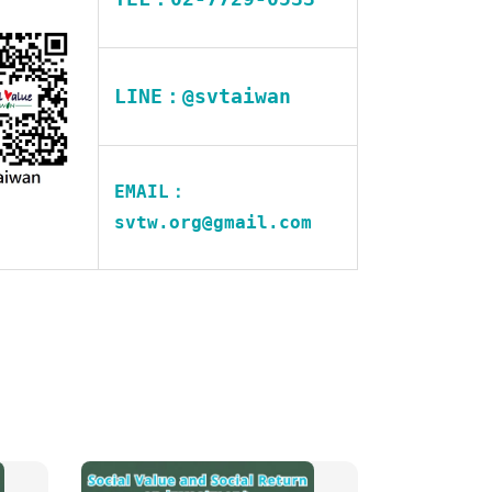
LINE：@svtaiwan
EMAIL：
svtw.org@gmail.com