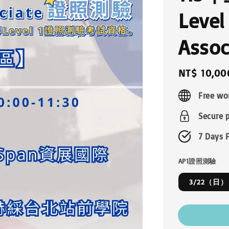
Level
Ass
Regular
NT$ 10,00
price
Free wo
Secure 
7 Days 
AP1證照測驗
3/22（日）