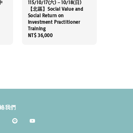
【中
115/10/17(六)－10/18(日)
【北區】Social Value and
Social Return on
Investment Practitioner
Training
Regular
NT$ 36,000
price
絡我們
3