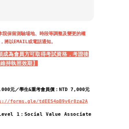
本院保留測驗場地、時段等調整及變更的權
，將以EMAIL或電話通知。
:須成為會員方可取得考試資格，考證後
籍維持
執照
效期】
,0
00元／
學生&重考會員價：NTD 7,000元
s://forms.gle/tdEES4pB9v6r8za2A
Level 1：Social Value Associate