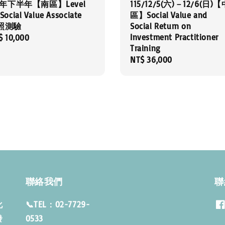
15年下半年【南區】Level
115/12/5(六)－12/6(日)
ocial Value Associate
區】Social Value and
照測驗
Social Return on
Investment Practitioner
gular
$ 10,000
Training
ce
Regular
NT$ 36,000
price
聯絡我們
聯
化
📞TEL：02-7729-
發
053