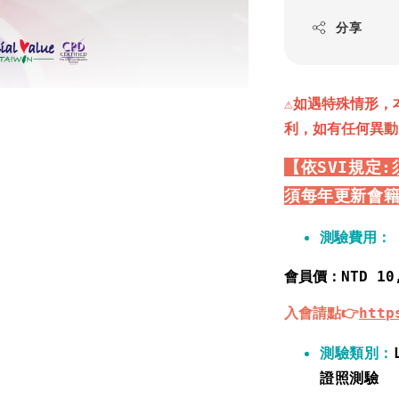
分享
⚠️
如遇特殊情形，
利，如有任何異動
【依SVI規定
須每年更新會
測驗費用
：
會員價
：NTD 10
入會請點👉
http
測驗類別：
證照測驗