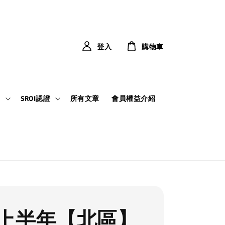
登入
購物車
力
SROI認證
所有文章
會員權益介紹
5年上半年【北區】