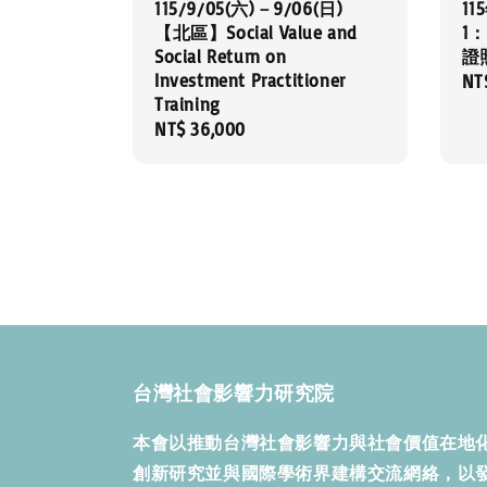
115/9/05(六)－9/06(日)
1
【北區】Social Value and
1：S
Social Return on
證
Investment Practitioner
Re
NT
Training
pri
Regular
NT$ 36,000
price
台灣社會影響力研究院
本會以推動台灣社會影響力與社會價值在地
創新研究並與國際學術界建構交流網絡，以