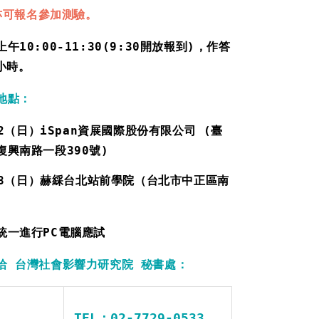
亦可報名參加測驗
。
上午10:00-11:30(9:30開放報到)，作答
小時。
地點：
/22（日）iSpan資展國際股份有限公司 (臺
復興南路一段390號)
/28（日）赫綵台北站前學院（台北市中正區南
統一進行PC電腦應試
洽 台灣社會影響力研究院 秘書處：
TEL：02-7729-0533