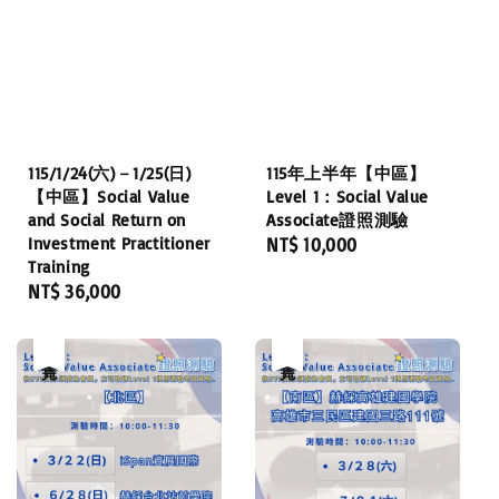
115/1/24(六)－1/25(日)
115年上半年【中區】
【中區】Social Value
Level 1：Social Value
and Social Return on
Associate證照測驗
Investment Practitioner
Regular
NT$ 10,000
Training
price
Regular
NT$ 36,000
price
售完
售完