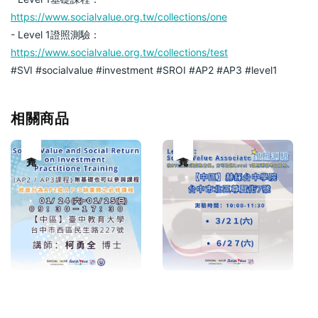
https://www.socialvalue.org.tw/collections/one
- Level 1證照測驗：
https://www.socialvalue.org.tw/collections/test
#SVI
#socialvalue
#investment
#SROI
#AP2
#AP3
#level1
相關商品
售完
售完