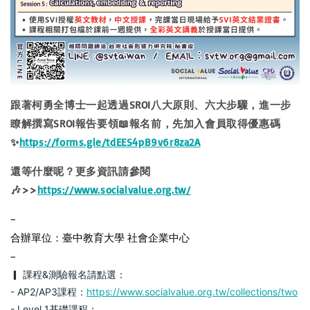
跟著柯勇全博士一起透過SROI八大原則、六大步驟，進一步
瞭解撰寫SROI報告要領📖報名前，先加入會員取得優惠碼
✨
https://forms.gle/tdEES4pB9v6r8za2A
還等什麼呢？更多資訊請參閱
🎶>>
https://www.socialvalue.org.tw/
–
合辦單位：臺中教育大學 社會企業中心
–
▎ 課程&測驗報名請點選：
- AP2/AP3課程：
https://www.socialvalue.org.tw/collections/two
- Level 1基礎課程：