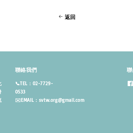
返回
聯絡我們
聯
化
📞TEL：02-7729-
發
053
流
✉️EMAIL：svtw.org@gmail.com