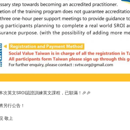
次英文SROI認證訓練英文課程，已額滿！🎉🎉
將另行公告！
院 敬上