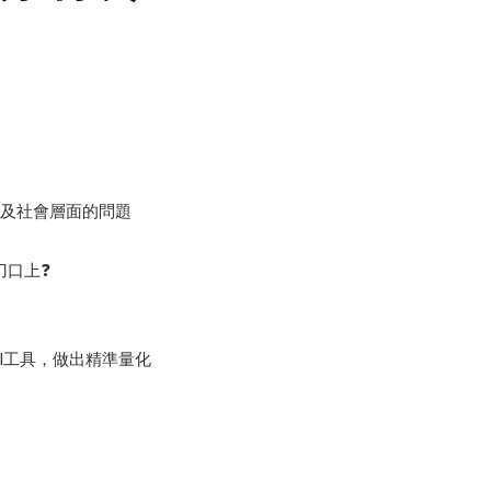
層面及社會層面的問題
刀口上❓
OI工具，做出精準量化