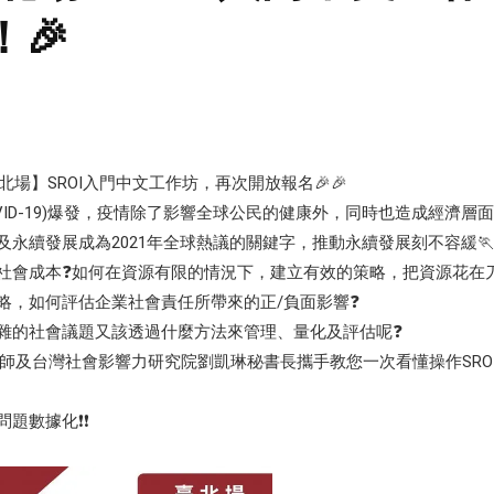
🎉
北場】SROI入門中文工作坊，再次開放報名🎉🎉
COVID-19)爆發，疫情除了影響全球公民的健康外，同時也造成經濟
及永續發展成為2021年全球熱議的關鍵字，推動永續發展刻不容緩🏃
社會成本❓如何在資源有限的情況下，建立有效的策略，把資源花在
略，如何評估企業社會責任所帶來的正/負面影響❓
雜的社會議題又該透過什麼方法來管理、量化及評估呢❓
l 3執業師及台灣社會影響力研究院劉凱琳秘書長攜手教您一次看懂操作SR
數據化❗️❗️