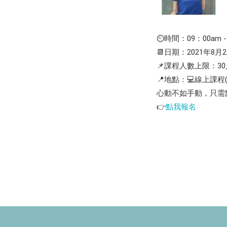
⏲️時間：09：00am -1
📆日期：2021年8月
📌課程人數上限：30
📍地點：💻線上課
心動不如手動，只需
👉
點我報名