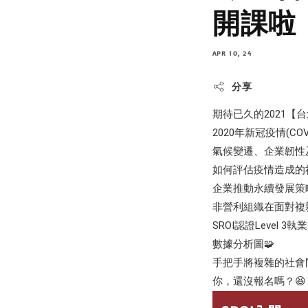
開課啦！
APR 10, 24
分享
期待已久的2021【台
2020年新冠疫情(
氣候變遷、企業韌性
如何評估疫情造成的
企業推動永續發展策
非營利組織在面對複
SROI認證Leve
數據分析圖🧩
手把手將複雜的社會問題
你，還沒報名嗎？😆